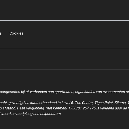
g
Cookies
aangesloten bij of verbonden aan sportteams, organisaties van evenementen of
cht, gevestigd en kantoorhoudend te Level 6, The Centre, Tigne Point, Sliema
p afstand. Deze vergunning, met kenmerk 1730/01.267.175 is verleend door de Ne
twoord en raadpleeg ons helpcentrum.