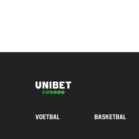
Voetbal
Basketbal