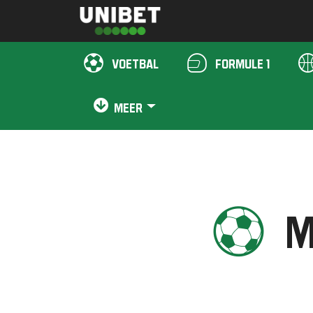
Skip
to
Unibet TV Dutch
Livestream alle sporten en wed LIVE mee
content
VOETBAL
FORMULE 1
MEER
M