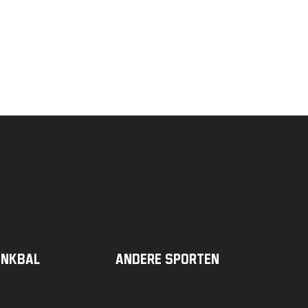
onkbal
Andere sporten