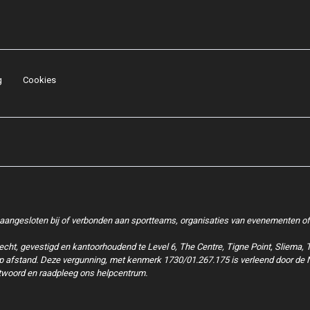
g
Cookies
aangesloten bij of verbonden aan sportteams, organisaties van evenementen of
cht, gevestigd en kantoorhoudend te Level 6, The Centre, Tigne Point, Sliema
p afstand. Deze vergunning, met kenmerk 1730/01.267.175 is verleend door de Ne
twoord en raadpleeg ons helpcentrum.