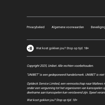
Privacybeleid
Algemene voorwaarden
Beveiligin
Wat kost gokken jou? Stop op tijd. 18+
Copyright 2025, Unibet. Alle rechten voorbehouden.
"UNIBET" is een gedeponeerd handelsmerk. UNIBET is niet 
Optdeck Service Limited, een vennootschap naar Maltees re
onder een vergunning tot het organiseren van kansspelen o
deelname aan kansspelen kan verslavend zijn. Speel veran
Wat kost gokken jou? Stop op tijd. 18+