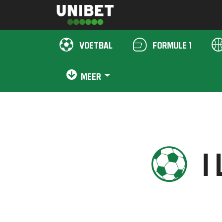
Skip
to
Unibet TV Dutch
Livestream alle sporten en wed LIVE mee
content
VOETBAL
FORMULE 1
MEER
I