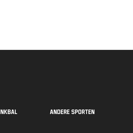
onkbal
Andere sporten