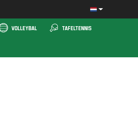
VOLLEYBAL
TAFELTENNIS