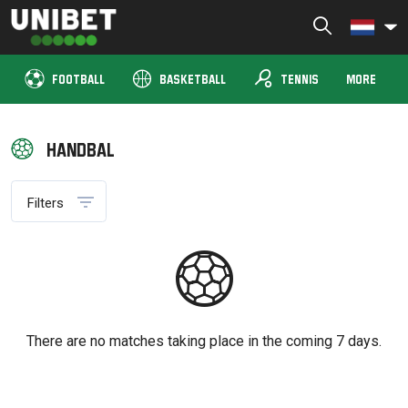
Skip
to
Unibet TV Dutch
Livestream alle sporten en wed LIVE mee
content
sports_tennis
FOOTBALL
BASKETBALL
TENNIS
MORE
Handbal
Filters
There are no matches taking place in the coming 7 days.