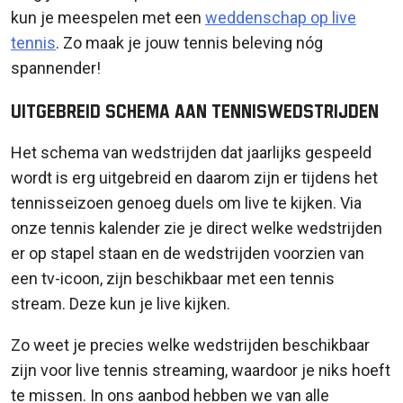
kun je meespelen met een
weddenschap op live
tennis
. Zo maak je jouw tennis beleving nóg
spannender!
Uitgebreid schema aan tenniswedstrijden
Het schema van wedstrijden dat jaarlijks gespeeld
wordt is erg uitgebreid en daarom zijn er tijdens het
tennisseizoen genoeg duels om live te kijken. Via
onze tennis kalender zie je direct welke wedstrijden
er op stapel staan en de wedstrijden voorzien van
een tv-icoon, zijn beschikbaar met een tennis
stream. Deze kun je live kijken.
Zo weet je precies welke wedstrijden beschikbaar
zijn voor live tennis streaming, waardoor je niks hoeft
te missen. In ons aanbod hebben we van alle