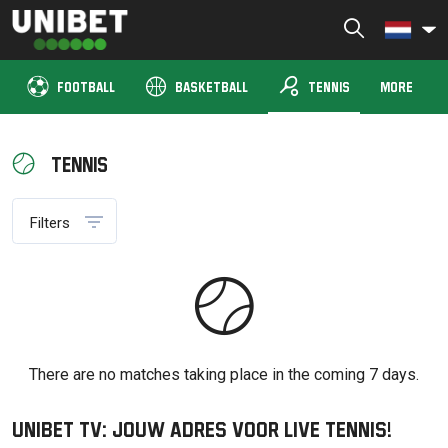
Skip
to
Unibet TV Dutch
Livestream alle sporten en wed LIVE mee
content
sports_tennis
FOOTBALL
BASKETBALL
TENNIS
MORE
Tennis
Filters
There are no matches taking place in the coming 7 days.
Unibet TV: Jouw adres voor live tennis!