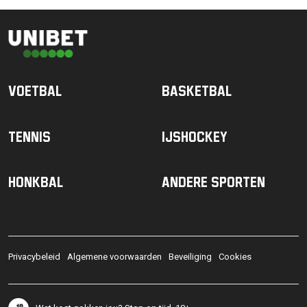
Voetbal
Basketbal
Tennis
IJshockey
Honkbal
Andere sporten
Privacybeleid
Algemene voorwaarden
Beveiliging
Cookies