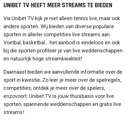
Unibet TV heeft meer streams te bieden
Via Unibet TV kijk je niet alleen tennis live, maar ook
andere sporten. Wij bieden van diverse populaire
sporten in allerlei competities live streams aan.
Voetbal, basketbal… het aanbod is eindeloos en ook
bij die sporten profiteer je van live weddenschappen
en natuurlijk hoge streamkwaliteit!
Daarnaast bieden we aanvullende informatie over de
sport in kwestie. Zo leer je meer over de spelregels,
competities, ontdek je meer over de spelers,
enzovoort. Unibet TV is jouw thuisbasis voor live
sporten, spannende weddenschappen en gratis live
streams!