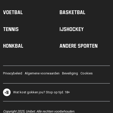
Voetbal
Basketbal
Tennis
IJshockey
Honkbal
Andere sporten
Privacybeleid
Algemene voorwaarden
Beveiliging
Cookies
Wat kost gokken jou? Stop op tijd. 18+
Copyright 2025, Unibet. Alle rechten voorbehouden.